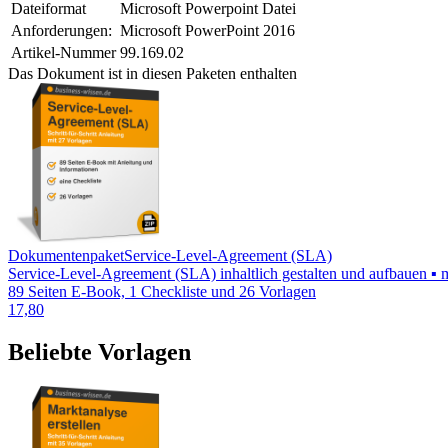
Dateiformat
Microsoft Powerpoint Datei
Anforderungen:
Microsoft PowerPoint 2016
Artikel-Nummer
99.169.02
Das Dokument ist in diesen Paketen enthalten
Dokumentenpaket
Service-Level-Agreement (SLA)
Service-Level-Agreement (SLA) inhaltlich gestalten und aufbauen ▪ 
89 Seiten E-Book, 1 Checkliste und 26 Vorlagen
17,80
Beliebte Vorlagen