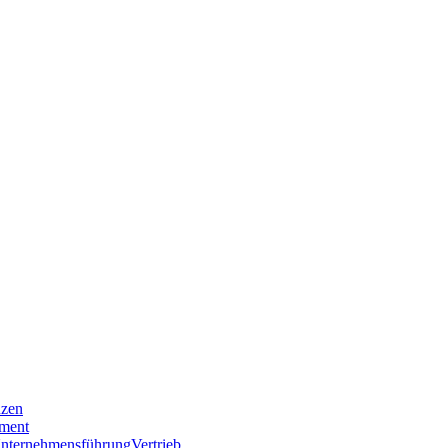
nzen
ment
nternehmensführung
Vertrieb