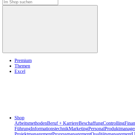
Premium
Themen
Excel
Shop
Arbeitsmethoden
Beruf + Karriere
Beschaffung
Controlling
Fina
Führung
Informationstechnik
Marketing
Personal
Produktmanage
Projektmanagement
Prozessmanagement
Qualitätsmanagement
U