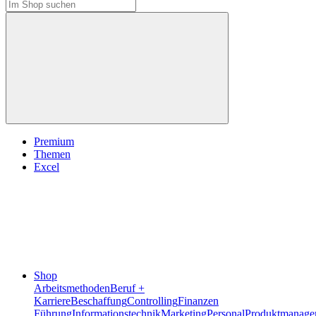
Premium
Themen
Excel
Shop
Arbeitsmethoden
Beruf +
Karriere
Beschaffung
Controlling
Finanzen
Führung
Informationstechnik
Marketing
Personal
Produktmanage