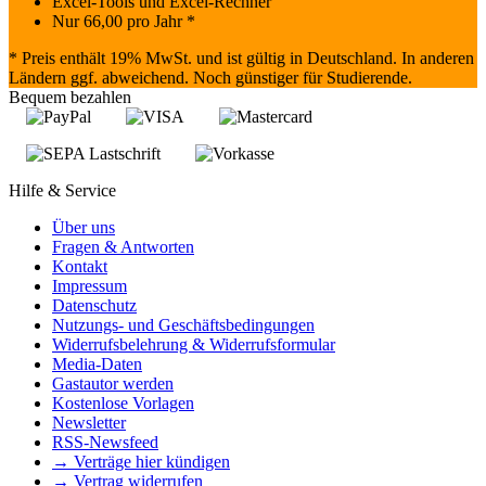
Excel-Tools und Excel-Rechner
Nur
66,00
pro Jahr *
* Preis enthält 19% MwSt. und ist gültig in Deutschland. In anderen
Ländern ggf. abweichend. Noch günstiger für Studierende.
Bequem bezahlen
Hilfe & Service
Über uns
Fragen & Antworten
Kontakt
Impressum
Datenschutz
Nutzungs- und Geschäftsbedingungen
Widerrufsbelehrung & Widerrufsformular
Media-Daten
Gastautor werden
Kostenlose Vorlagen
Newsletter
RSS-Newsfeed
→ Verträge hier kündigen
→ Vertrag widerrufen