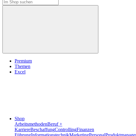
Premium
Themen
Excel
Shop
Arbeitsmethoden
Beruf +
Karriere
Beschaffung
Controlling
Finanzen
Führung
Informationstechnik
Marketing
Personal
Produktmanage