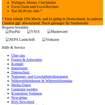
Vorlagen, Muster, Checklisten
Excel-Tools und Excel-Rechner
Nur
66,00
pro Jahr *
* Preis enthält 19% MwSt. und ist gültig in Deutschland. In anderen
Ländern ggf. abweichend. Noch günstiger für Studierende.
Bequem bezahlen
Hilfe & Service
Über uns
Fragen & Antworten
Kontakt
Impressum
Datenschutz
Nutzungs- und Geschäftsbedingungen
Widerrufsbelehrung & Widerrufsformular
Media-Daten
Gastautor werden
Kostenlose Vorlagen
Newsletter
RSS-Newsfeed