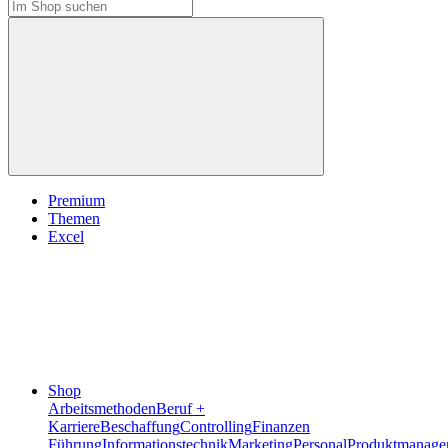
Premium
Themen
Excel
Shop
Arbeitsmethoden
Beruf +
Karriere
Beschaffung
Controlling
Finanzen
Führung
Informationstechnik
Marketing
Personal
Produktmanage