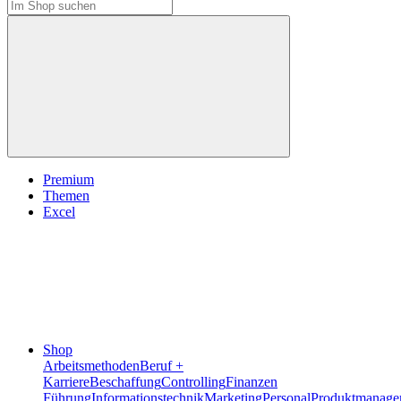
Premium
Themen
Excel
Shop
Arbeitsmethoden
Beruf +
Karriere
Beschaffung
Controlling
Finanzen
Führung
Informationstechnik
Marketing
Personal
Produktmanage