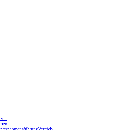
nzen
ment
nternehmensführung
Vertrieb