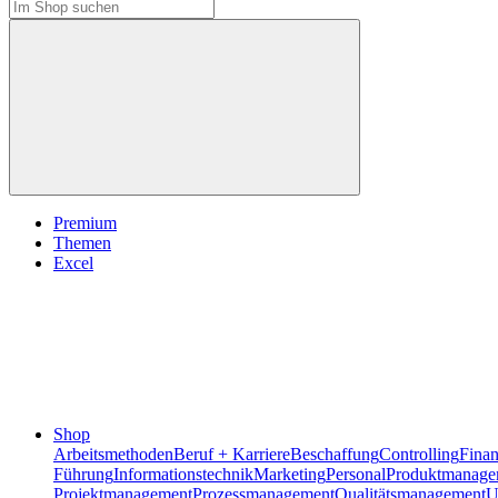
Premium
Themen
Excel
Shop
Arbeitsmethoden
Beruf + Karriere
Beschaffung
Controlling
Fina
Führung
Informationstechnik
Marketing
Personal
Produktmanage
Projektmanagement
Prozessmanagement
Qualitätsmanagement
U