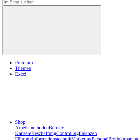
Premium
Themen
Excel
Shop
Arbeitsmethoden
Beruf +
Karriere
Beschaffung
Controlling
Finanzen
Führung
Informationstechnik
Marketing
Personal
Produktmanage