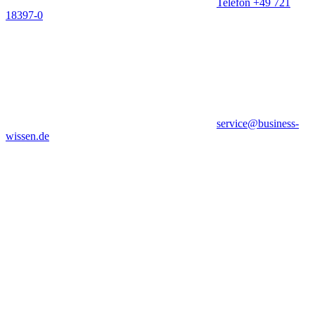
Telefon +49 721
18397-0
service@business-
wissen.de