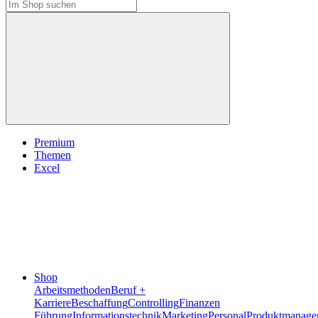
Premium
Themen
Excel
Shop
Arbeitsmethoden
Beruf +
Karriere
Beschaffung
Controlling
Finanzen
Führung
Informationstechnik
Marketing
Personal
Produktmanage