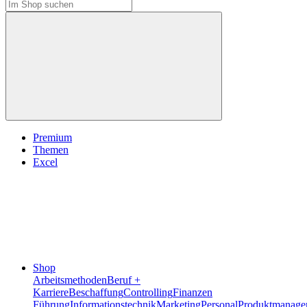
Premium
Themen
Excel
Shop
Arbeitsmethoden
Beruf +
Karriere
Beschaffung
Controlling
Finanzen
Führung
Informationstechnik
Marketing
Personal
Produktmanage