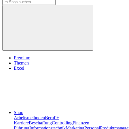
Premium
Themen
Excel
Shop
Arbeitsmethoden
Beruf +
Karriere
Beschaffung
Controlling
Finanzen
Führung
Informationstechnik
Marketing
Personal
Produktmanage