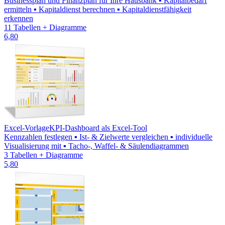
Businessplan und Finanzplan für Ihre Hausbank ▪ Kapitalbedarf
ermitteln ▪ Kapitaldienst berechnen ▪ Kapitaldienstfähigkeit
erkennen
11 Tabellen + Diagramme
6,80
Excel-Vorlage
KPI-Dashboard als Excel-Tool
Kennzahlen festlegen ▪ Ist- & Zielwerte vergleichen ▪ individuelle
Visualisierung mit ▪ Tacho-, Waffel- & Säulendiagrammen
3 Tabellen + Diagramme
5,80