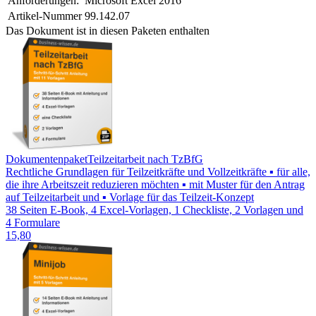
Anforderungen:
Microsoft Excel 2016
Artikel-Nummer
99.142.07
Das Dokument ist in diesen Paketen enthalten
Dokumentenpaket
Teilzeitarbeit nach TzBfG
Rechtliche Grundlagen für Teilzeitkräfte und Vollzeitkräfte ▪ für alle,
die ihre Arbeitszeit reduzieren möchten ▪ mit Muster für den Antrag
auf Teilzeitarbeit und ▪ Vorlage für das Teilzeit-Konzept
38 Seiten E-Book, 4 Excel-Vorlagen, 1 Checkliste, 2 Vorlagen und
4 Formulare
15,80