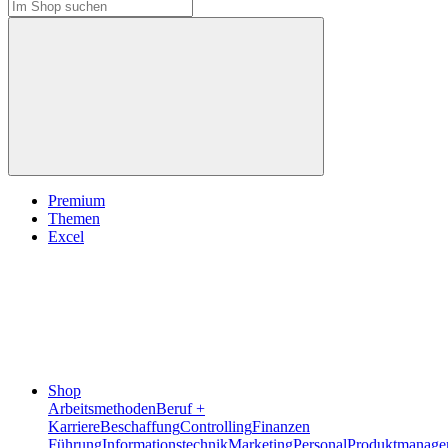
Premium
Themen
Excel
Shop
Arbeitsmethoden
Beruf +
Karriere
Beschaffung
Controlling
Finanzen
Führung
Informationstechnik
Marketing
Personal
Produktmanage