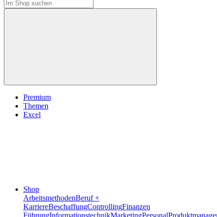
Premium
Themen
Excel
Shop
Arbeitsmethoden
Beruf +
Karriere
Beschaffung
Controlling
Finanzen
Führung
Informationstechnik
Marketing
Personal
Produktmanage