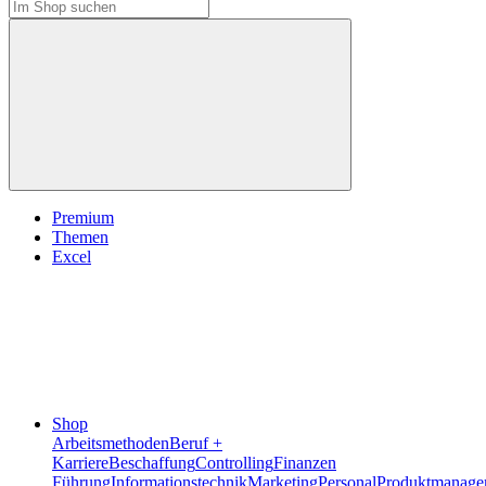
Premium
Themen
Excel
Shop
Arbeitsmethoden
Beruf +
Karriere
Beschaffung
Controlling
Finanzen
Führung
Informationstechnik
Marketing
Personal
Produktmanage