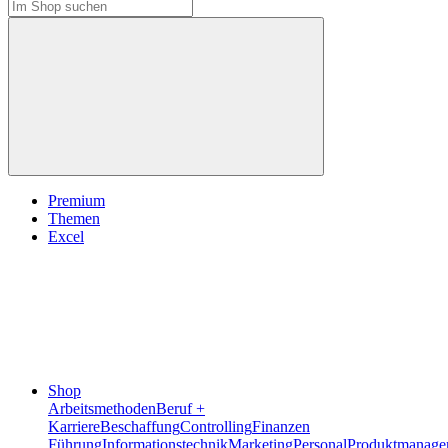
Premium
Themen
Excel
Shop
Arbeitsmethoden
Beruf +
Karriere
Beschaffung
Controlling
Finanzen
Führung
Informationstechnik
Marketing
Personal
Produktmanage