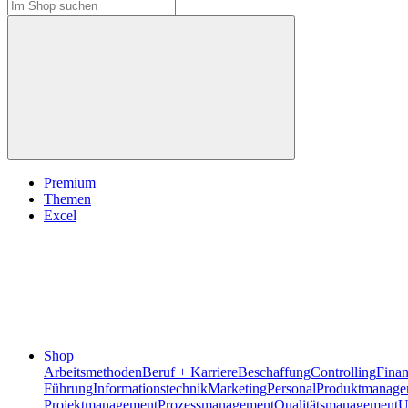
Premium
Themen
Excel
Shop
Arbeitsmethoden
Beruf + Karriere
Beschaffung
Controlling
Fina
Führung
Informationstechnik
Marketing
Personal
Produktmanage
Projektmanagement
Prozessmanagement
Qualitätsmanagement
U