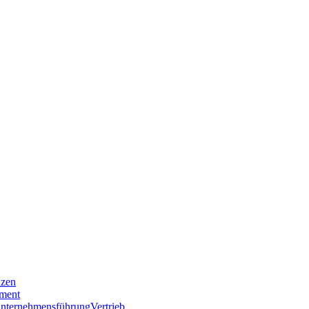
nzen
ment
nternehmensführung
Vertrieb