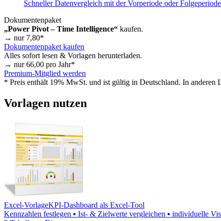
Schneller Datenvergleich mit der Vorperiode oder Folgeperiode
Dokumentenpaket
„Power Pivot – Time Intelligence“
kaufen.
→ nur
7,80
*
Dokumentenpaket kaufen
Alles sofort lesen & Vorlagen herunterladen.
→ nur
66,00
pro Jahr*
Premium-Mitglied werden
* Preis enthält 19% MwSt. und ist gültig in Deutschland. In anderen
Vorlagen nutzen
Excel-Vorlage
KPI-Dashboard als Excel-Tool
Kennzahlen festlegen ▪ Ist- & Zielwerte vergleichen ▪ individuelle V