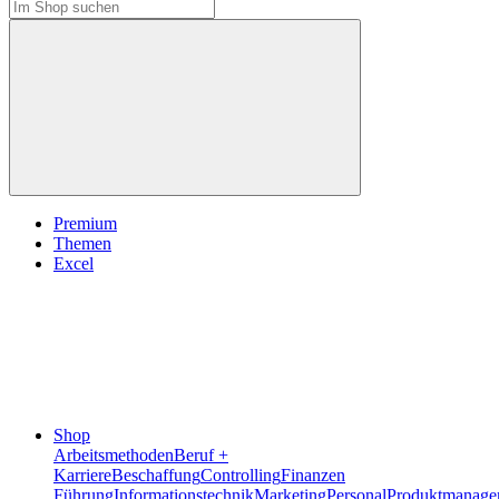
Premium
Themen
Excel
Shop
Arbeitsmethoden
Beruf +
Karriere
Beschaffung
Controlling
Finanzen
Führung
Informationstechnik
Marketing
Personal
Produktmanage