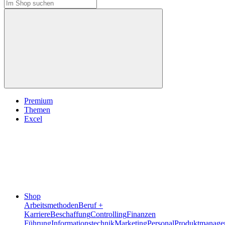
Premium
Themen
Excel
Shop
Arbeitsmethoden
Beruf +
Karriere
Beschaffung
Controlling
Finanzen
Führung
Informationstechnik
Marketing
Personal
Produktmanage