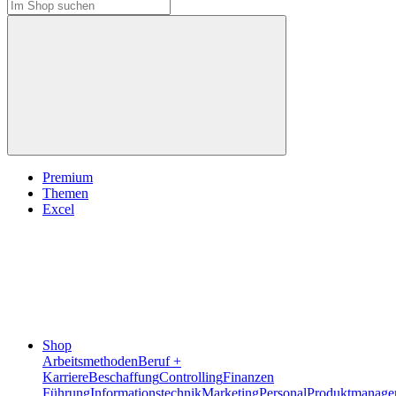
Premium
Themen
Excel
Shop
Arbeitsmethoden
Beruf +
Karriere
Beschaffung
Controlling
Finanzen
Führung
Informationstechnik
Marketing
Personal
Produktmanage