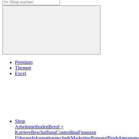
Premium
Themen
Excel
Shop
Arbeitsmethoden
Beruf +
Karriere
Beschaffung
Controlling
Finanzen
Führung
Informationstechnik
Marketing
Personal
Produktmanage