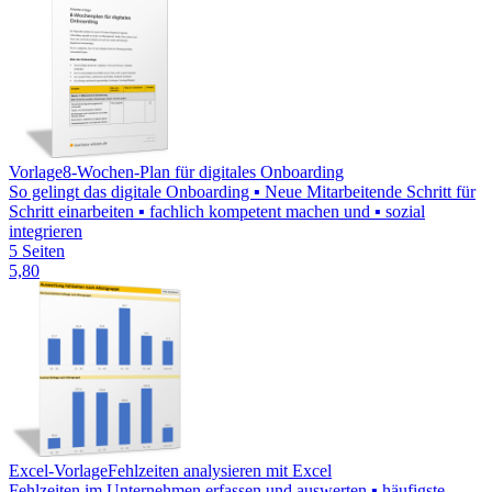
Vorlage
8-Wochen-Plan für digitales Onboarding
So gelingt das digitale Onboarding ▪ Neue Mitarbeitende Schritt für
Schritt einarbeiten ▪ fachlich kompetent machen und ▪ sozial
integrieren
5 Seiten
5,80
Excel-Vorlage
Fehlzeiten analysieren mit Excel
Fehlzeiten im Unternehmen erfassen und auswerten ▪ häufigste