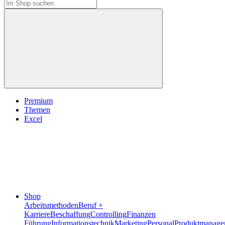
Premium
Themen
Excel
Shop
Arbeitsmethoden
Beruf +
Karriere
Beschaffung
Controlling
Finanzen
Führung
Informationstechnik
Marketing
Personal
Produktmanage