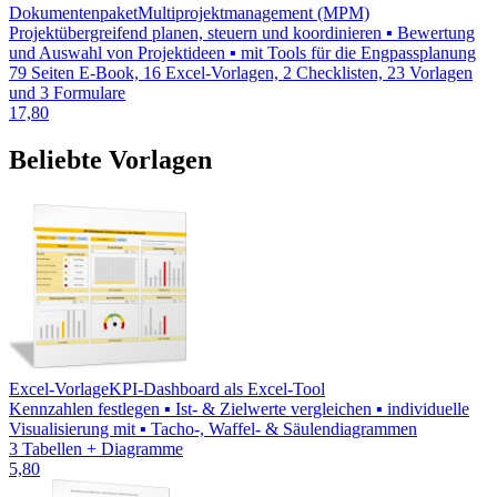
Dokumentenpaket
Multiprojektmanagement (MPM)
Projektübergreifend planen, steuern und koordinieren ▪ Bewertung
und Auswahl von Projektideen ▪ mit Tools für die Engpassplanung
79 Seiten E-Book, 16 Excel-Vorlagen, 2 Checklisten, 23 Vorlagen
und 3 Formulare
17,80
Beliebte Vorlagen
Excel-Vorlage
KPI-Dashboard als Excel-Tool
Kennzahlen festlegen ▪ Ist- & Zielwerte vergleichen ▪ individuelle
Visualisierung mit ▪ Tacho-, Waffel- & Säulendiagrammen
3 Tabellen + Diagramme
5,80