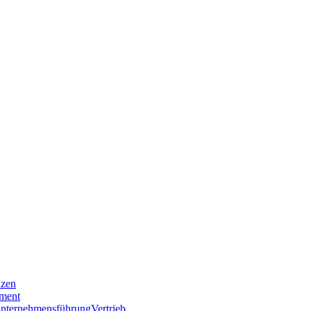
nzen
ment
nternehmensführung
Vertrieb