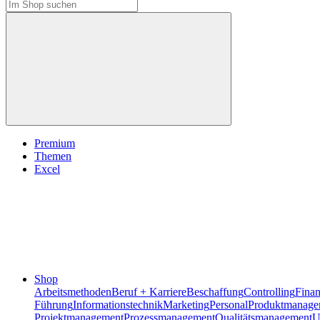
Premium
Themen
Excel
Shop
Arbeitsmethoden
Beruf + Karriere
Beschaffung
Controlling
Fina
Führung
Informationstechnik
Marketing
Personal
Produktmanage
Projektmanagement
Prozessmanagement
Qualitätsmanagement
U