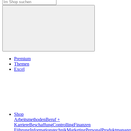
Premium
Themen
Excel
Shop
Arbeitsmethoden
Beruf +
Karriere
Beschaffung
Controlling
Finanzen
Führung
Informationstechnik
Marketing
Personal
Produktmanage