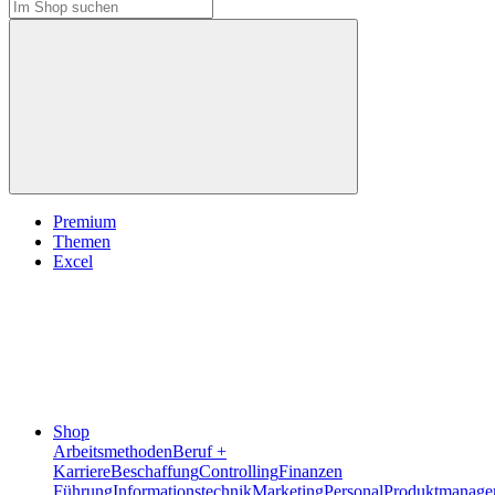
Premium
Themen
Excel
Shop
Arbeitsmethoden
Beruf +
Karriere
Beschaffung
Controlling
Finanzen
Führung
Informationstechnik
Marketing
Personal
Produktmanage