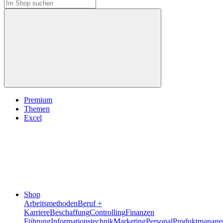
Premium
Themen
Excel
Shop
Arbeitsmethoden
Beruf +
Karriere
Beschaffung
Controlling
Finanzen
Führung
Informationstechnik
Marketing
Personal
Produktmanage