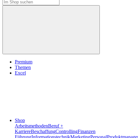
Premium
Themen
Excel
Shop
Arbeitsmethoden
Beruf +
Karriere
Beschaffung
Controlling
Finanzen
Führung
Informationstechnik
Marketing
Personal
Produktmanage