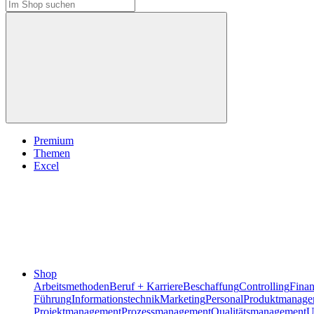
Premium
Themen
Excel
Shop
Arbeitsmethoden
Beruf + Karriere
Beschaffung
Controlling
Fina
Führung
Informationstechnik
Marketing
Personal
Produktmanage
Projektmanagement
Prozessmanagement
Qualitätsmanagement
U