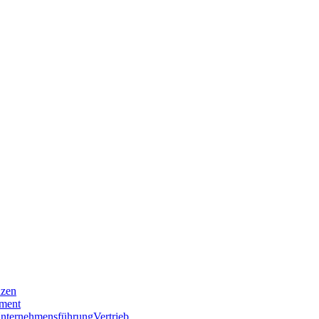
nzen
ment
nternehmensführung
Vertrieb