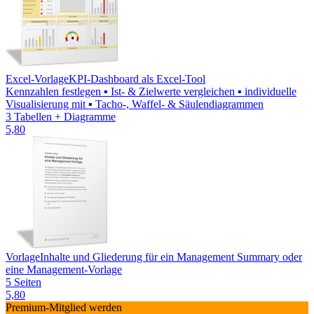
Excel-Vorlage
KPI-Dashboard als Excel-Tool
Kennzahlen festlegen ▪ Ist- & Zielwerte vergleichen ▪ individuelle
Visualisierung mit ▪ Tacho-, Waffel- & Säulendiagrammen
3 Tabellen + Diagramme
5,80
Vorlage
Inhalte und Gliederung für ein Management Summary oder
eine Management-Vorlage
5 Seiten
5,80
Premium-Mitglied werden