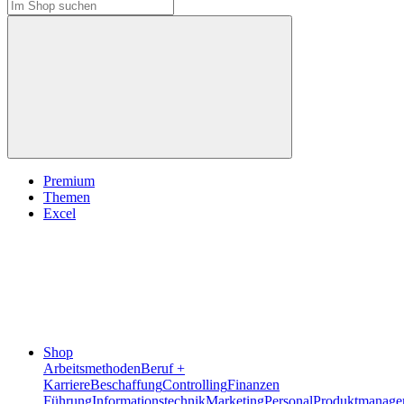
Premium
Themen
Excel
Shop
Arbeitsmethoden
Beruf +
Karriere
Beschaffung
Controlling
Finanzen
Führung
Informationstechnik
Marketing
Personal
Produktmanage