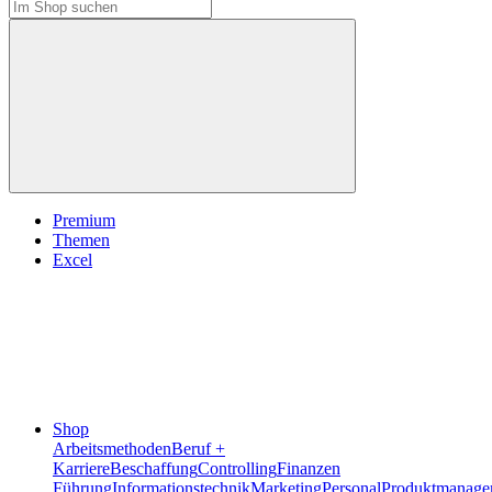
Premium
Themen
Excel
Shop
Arbeitsmethoden
Beruf +
Karriere
Beschaffung
Controlling
Finanzen
Führung
Informationstechnik
Marketing
Personal
Produktmanage