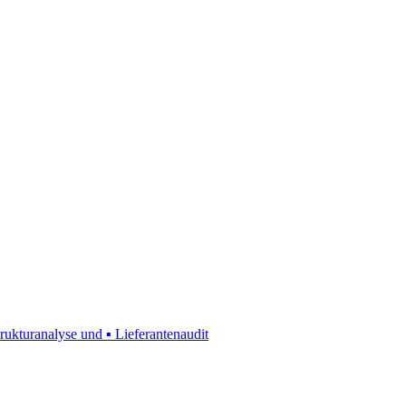
rukturanalyse und ▪ Lieferantenaudit