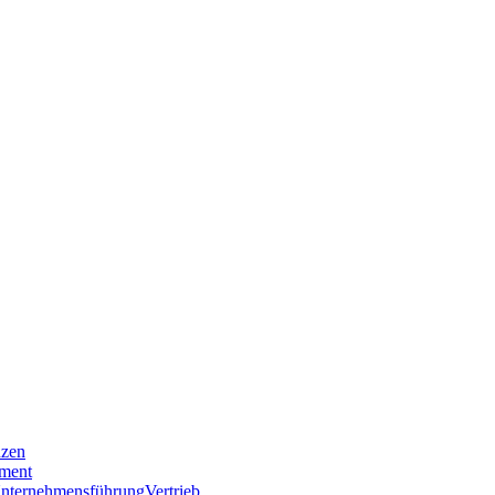
nzen
ment
nternehmensführung
Vertrieb