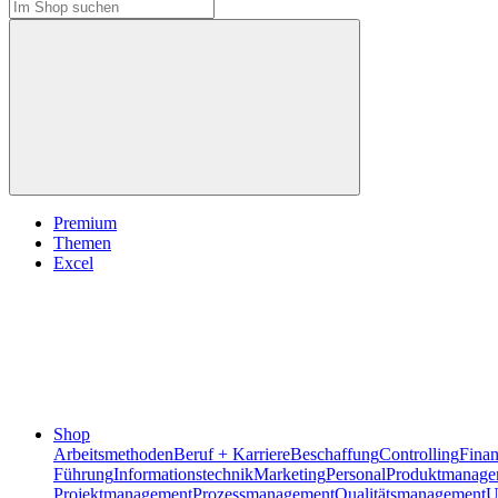
Premium
Themen
Excel
Shop
Arbeitsmethoden
Beruf + Karriere
Beschaffung
Controlling
Fina
Führung
Informationstechnik
Marketing
Personal
Produktmanage
Projektmanagement
Prozessmanagement
Qualitätsmanagement
U