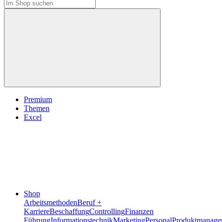
Premium
Themen
Excel
Shop
Arbeitsmethoden
Beruf +
Karriere
Beschaffung
Controlling
Finanzen
Führung
Informationstechnik
Marketing
Personal
Produktmanage