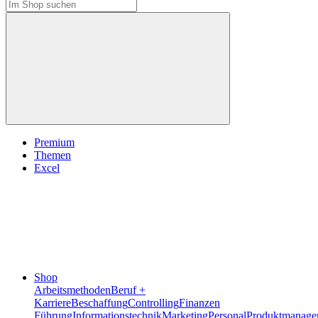
Premium
Themen
Excel
Shop
Arbeitsmethoden
Beruf +
Karriere
Beschaffung
Controlling
Finanzen
Führung
Informationstechnik
Marketing
Personal
Produktmanage