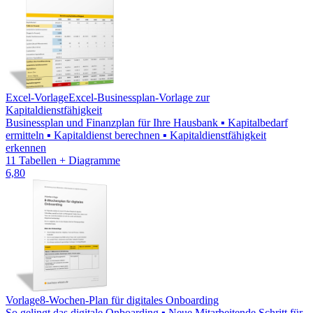
Excel-Vorlage
Excel-Businessplan-Vorlage zur
Kapitaldienstfähigkeit
Businessplan und Finanzplan für Ihre Hausbank ▪ Kapitalbedarf
ermitteln ▪ Kapitaldienst berechnen ▪ Kapitaldienstfähigkeit
erkennen
11 Tabellen + Diagramme
6,80
Vorlage
8-Wochen-Plan für digitales Onboarding
So gelingt das digitale Onboarding ▪ Neue Mitarbeitende Schritt für