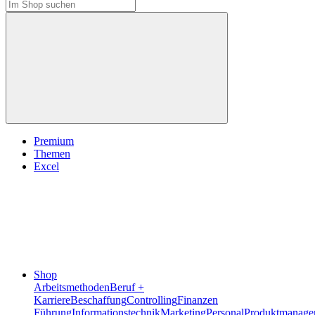
Premium
Themen
Excel
Shop
Arbeitsmethoden
Beruf +
Karriere
Beschaffung
Controlling
Finanzen
Führung
Informationstechnik
Marketing
Personal
Produktmanage