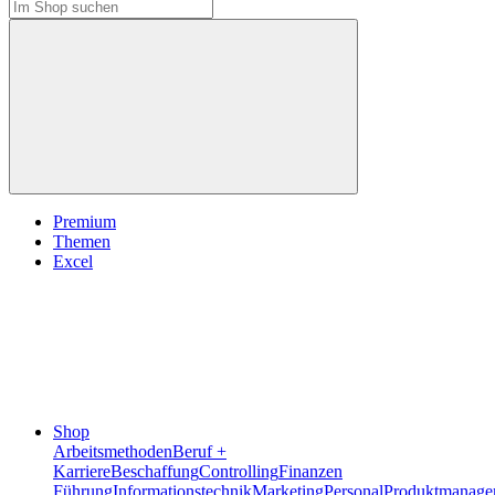
Premium
Themen
Excel
Shop
Arbeitsmethoden
Beruf +
Karriere
Beschaffung
Controlling
Finanzen
Führung
Informationstechnik
Marketing
Personal
Produktmanage