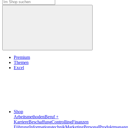
Premium
Themen
Excel
Shop
Arbeitsmethoden
Beruf +
Karriere
Beschaffung
Controlling
Finanzen
Führung
Informationstechnik
Marketing
Personal
Produktmanage