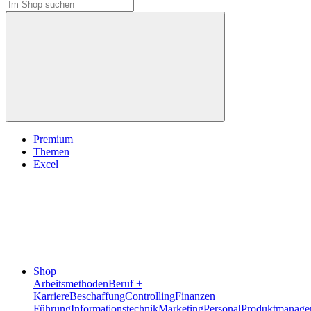
Premium
Themen
Excel
Shop
Arbeitsmethoden
Beruf +
Karriere
Beschaffung
Controlling
Finanzen
Führung
Informationstechnik
Marketing
Personal
Produktmanage