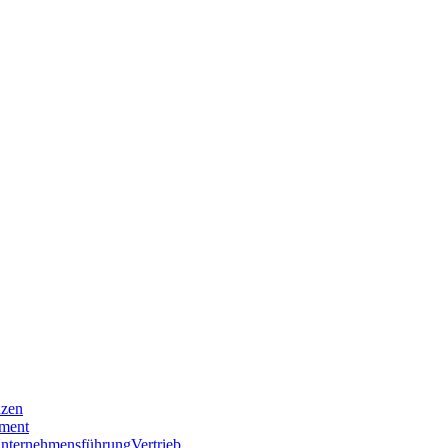
nzen
ment
nternehmensführung
Vertrieb