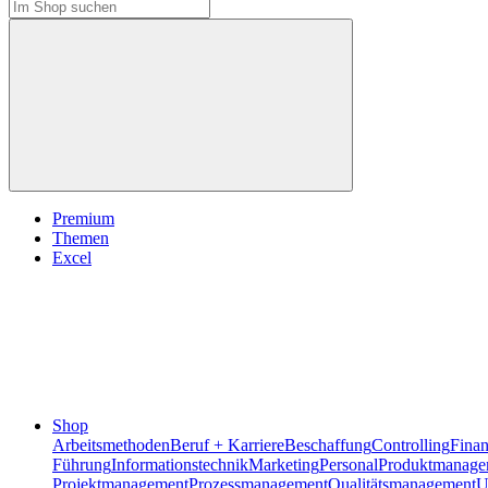
Premium
Themen
Excel
Shop
Arbeitsmethoden
Beruf + Karriere
Beschaffung
Controlling
Fina
Führung
Informationstechnik
Marketing
Personal
Produktmanage
Projektmanagement
Prozessmanagement
Qualitätsmanagement
U