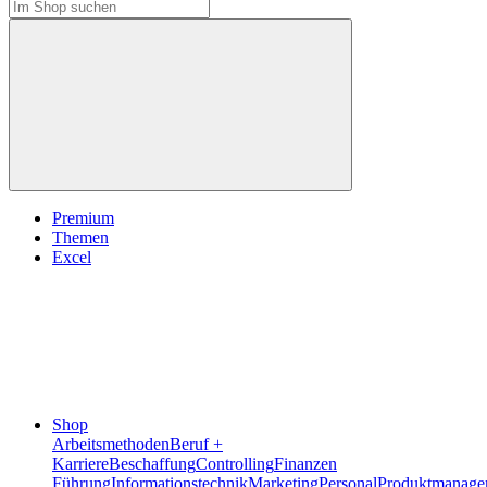
Premium
Themen
Excel
Shop
Arbeitsmethoden
Beruf +
Karriere
Beschaffung
Controlling
Finanzen
Führung
Informationstechnik
Marketing
Personal
Produktmanage