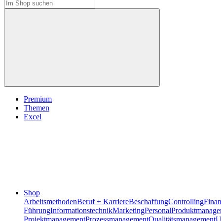
Premium
Themen
Excel
Shop
Arbeitsmethoden
Beruf + Karriere
Beschaffung
Controlling
Fina
Führung
Informationstechnik
Marketing
Personal
Produktmanage
Projektmanagement
Prozessmanagement
Qualitätsmanagement
U