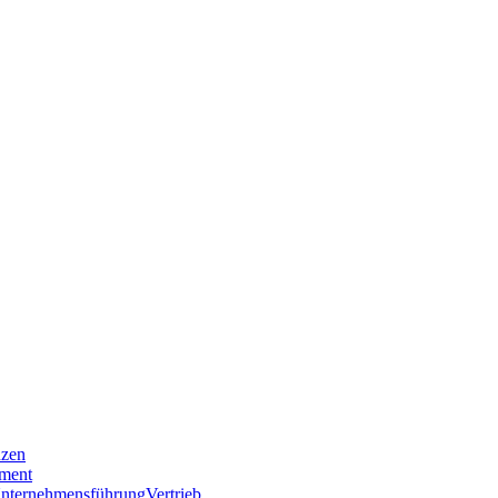
nzen
ment
nternehmensführung
Vertrieb