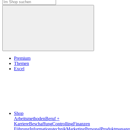
Premium
Themen
Excel
Shop
Arbeitsmethoden
Beruf +
Karriere
Beschaffung
Controlling
Finanzen
Führung
Informationstechnik
Marketing
Personal
Produktmanage