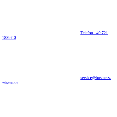
Telefon +49 721
18397-0
service@business-
wissen.de