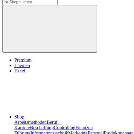
Premium
Themen
Excel
Shop
Arbeitsmethoden
Beruf +
Karriere
Beschaffung
Controlling
Finanzen
Führung
Informationstechnik
Marketing
Personal
Produktmanage