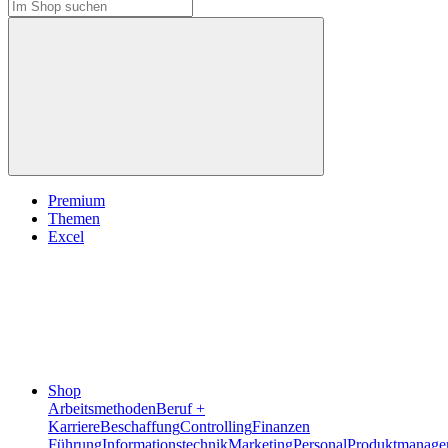
Premium
Themen
Excel
Shop
Arbeitsmethoden
Beruf +
Karriere
Beschaffung
Controlling
Finanzen
Führung
Informationstechnik
Marketing
Personal
Produktmanage