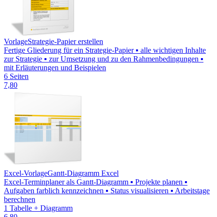
Vorlage
Strategie-Papier erstellen
Fertige Gliederung für ein Strategie-Papier ▪ alle wichtigen Inhalte
zur Strategie ▪ zur Umsetzung und zu den Rahmenbedingungen ▪
mit Erläuterungen und Beispielen
6 Seiten
7,80
Excel-Vorlage
Gantt-Diagramm Excel
Excel-Terminplaner als Gantt-Diagramm ▪ Projekte planen ▪
Aufgaben farblich kennzeichnen ▪ Status visualisieren ▪ Arbeitstage
berechnen
1 Tabelle + Diagramm
6,80