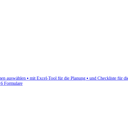
 auswählen ▪ mit Excel-Tool für die Planung ▪ und Checkliste für die
 6 Formulare