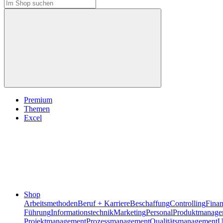
Premium
Themen
Excel
Shop
Arbeitsmethoden
Beruf + Karriere
Beschaffung
Controlling
Fina
Führung
Informationstechnik
Marketing
Personal
Produktmanage
Projektmanagement
Prozessmanagement
Qualitätsmanagement
U