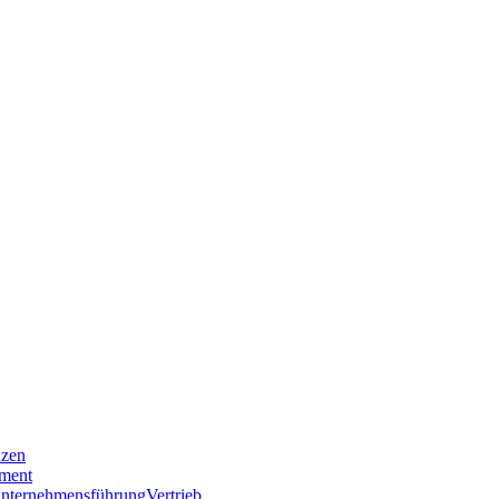
nzen
ment
nternehmensführung
Vertrieb