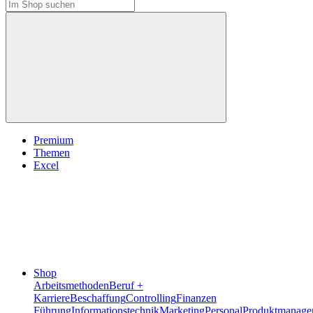
Premium
Themen
Excel
Shop
Arbeitsmethoden
Beruf +
Karriere
Beschaffung
Controlling
Finanzen
Führung
Informationstechnik
Marketing
Personal
Produktmanage