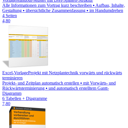
Vorlage
Handout-Muster mit Drei-Spalten-Struktur
Alle Informationen zum Vortrag kurz beschreiben ▪ Aufbau, Inhalte,
Gestaltung ▪ übersichtliche Zusammenfassung ▪ im Handumdrehen
4 Seiten
4,80
Excel-Vorlage
Projekt mit Netzplantechnik vorwärts und rückwärts
terminieren
Projekt- und Zeitplan automatisch erstellen ▪ mit Vorwärts- und
Rückwärtsterminierung ▪ und automatisch erstelltem Gantt-
Diagramm
6 Tabellen + Diagramme
7,80