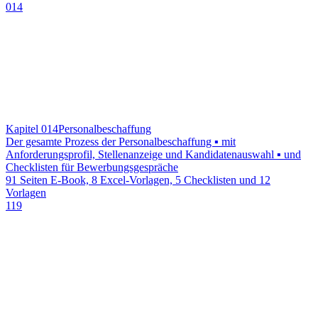
014
Kapitel 014
Personalbeschaffung
Der gesamte Prozess der Personalbeschaffung ▪ mit
Anforderungsprofil, Stellenanzeige und Kandidatenauswahl ▪ und
Checklisten für Bewerbungsgespräche
91 Seiten E-Book, 8 Excel-Vorlagen, 5 Checklisten und 12
Vorlagen
119