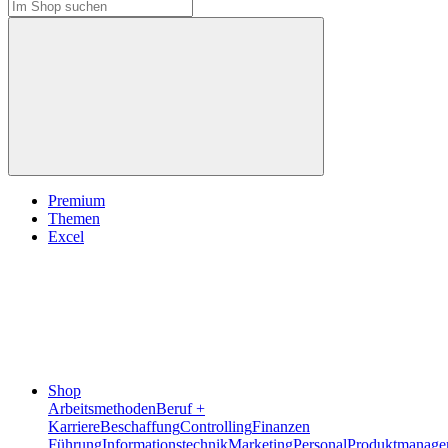
Premium
Themen
Excel
Shop
Arbeitsmethoden
Beruf +
Karriere
Beschaffung
Controlling
Finanzen
Führung
Informationstechnik
Marketing
Personal
Produktmanage