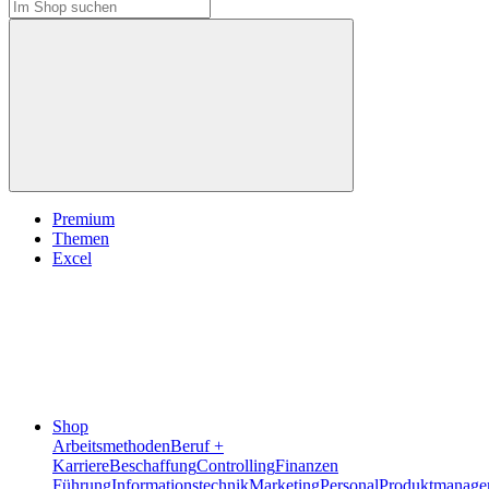
Premium
Themen
Excel
Shop
Arbeitsmethoden
Beruf +
Karriere
Beschaffung
Controlling
Finanzen
Führung
Informationstechnik
Marketing
Personal
Produktmanage