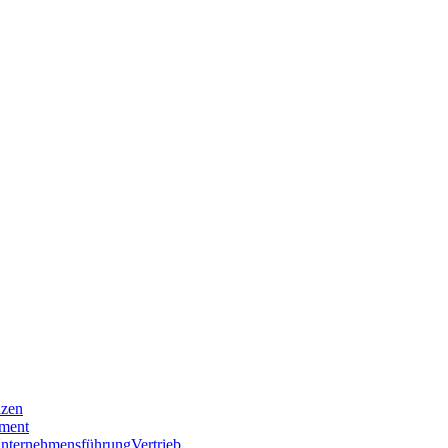
nzen
ment
nternehmensführung
Vertrieb