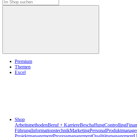
Premium
Themen
Excel
Shop
Arbeitsmethoden
Beruf + Karriere
Beschaffung
Controlling
Fina
Führung
Informationstechnik
Marketing
Personal
Produktmanage
Projektmanagement
Prozessmanagement
Qualitätsmanagement
U