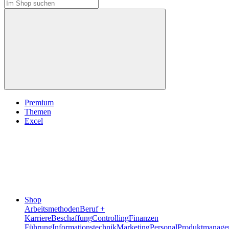
Premium
Themen
Excel
Shop
Arbeitsmethoden
Beruf +
Karriere
Beschaffung
Controlling
Finanzen
Führung
Informationstechnik
Marketing
Personal
Produktmanage